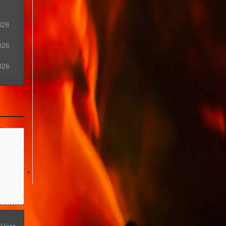
026
026
026
 Here