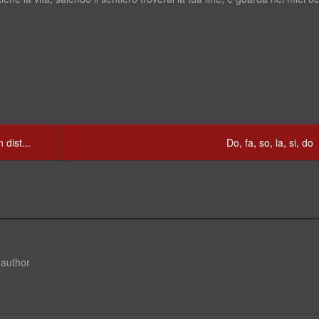
 dist...
Do, fa, so, la, si, do
 author