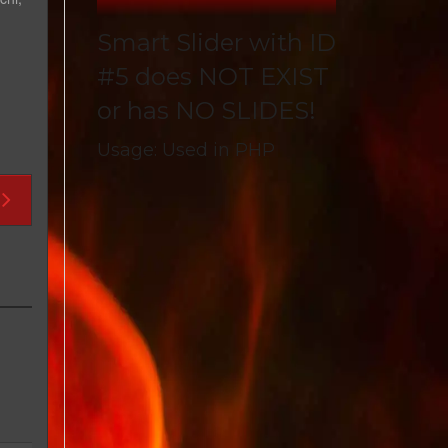
Smart Slider with ID
#5 does NOT EXIST
or has NO SLIDES!
Usage: Used in PHP