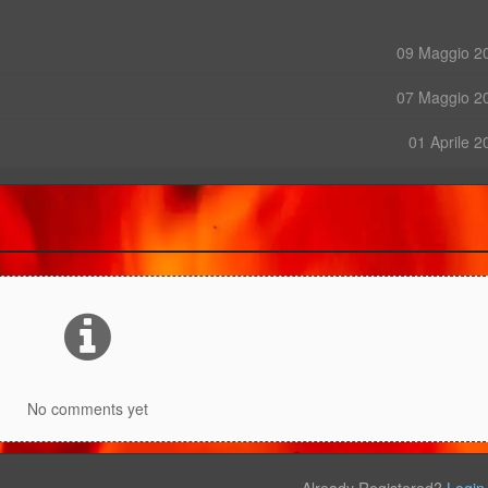
09 Maggio 2
07 Maggio 2
01 Aprile 2
No comments yet
Already Registered?
Login