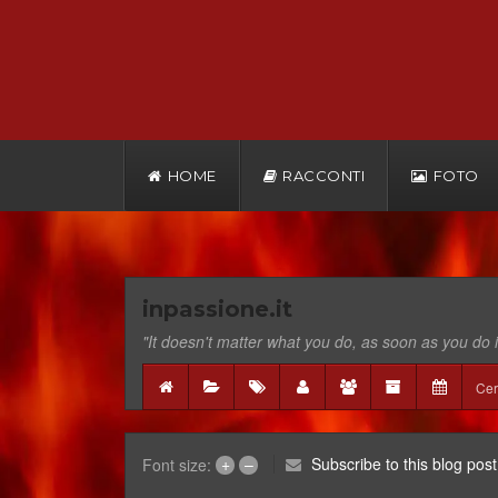
HOME
RACCONTI
FOTO
inpassione.it
"It doesn't matter what you do, as soon as you do i
+
–
Subscribe to this blog post
Font size: