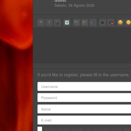
Sabato, 08 Agosto 2026
-
-
-
-
-
-
-
-
-
-
-
-
-
-
-
-
-
-
-
-
-
-
-
-
-
-
-
-
-
-
-
-
-
-
-
-
-
-
-
-
If you'd like to register, please fill in the userna
-
-
-
-
-
-
-
-
-
-
-
-
-
-
-
-
-
-
-
-
Automatically register me as a user of this site