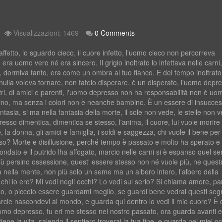
Visualizzazioni: 1469
0 Comments
etto, lo sguardo cieco, il cuore infetto, l'uomo cieco non percorreva
era uomo vero né era sincero. Il grigio inoltrato lo infettava nelle carni,
 dormiva tanto, era come un ombra al tuo fianco. E del tempo inoltrat
nulla voleva tornare, non fatelo disperare, è un disperato, l'uomo depr
ri, di amici e parenti, l'uomo depresso non ha responsabilità non è uo
ino, ma senza i colori non è neanche bambino. È un essere di insucces
tasia, si ma nella fantasia della morte, il sole non vede, le stelle non 
sso dimentica, dimentica se stesso, l'anima, il cuore, lui vuole morire
 la donna, gli amici e famiglia, i soldi e saggezza, chi vuole il bene per a
esso? Morte e disillusione, perché tempo è passato e molto ha sperato e 
ffondato e il putrido lha affogato, marcio nelle carni si è espanso quel s
più persino ossessione, quest' essere stesso non né vuole più, ne quest
elha nella mente, non più solo un seme ma un albero intero, l'albero della
 chi io ero? Mi vedi negli occhi? Lo vedi sul serio? Si chiama amore, pa
leno, o piccolo essere guardami meglio, se guardi bene vedrai questi segn
rcie nascondevi al mondo, e guarda qui dentro lo vedi il mio cuore? È 
omo depresso, tu eri me stesso nel nostro passato, ora guarda avanti e
iene la vita, salendo il sentiero troverai la tua fine, e guarda nei miei oc