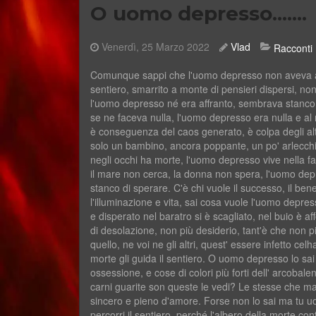
O uomo depresso.......
Venerdì, 25 Marzo 2022
Vlad
Racconti
​​Comunque sappi che l'uomo depresso non aveva aff
sentiero, smarrito a monte di pensieri dispersi, non 
l'uomo depresso né era affranto, sembrava stanco,
se ne faceva nulla, l'uomo depresso era nulla e al 
è conseguenza del caos generato, è colpa degli alt
solo un bambino, ancora poppante, un po' arlecch
negli occhi ha morte, l'uomo depresso vive nella fan
il mare non cerca, la donna non spera, l'uomo depre
stanco di sperare. C'è chi vuole il successo, il bene,
l'illuminazione e vita, sai cosa vuole l'uomo depr
e disperato nel baratro si è scagliato, nel buio è a
di desolazione, non più desiderio, tant'è che non 
quello, ne voi ne gli altri, quest' essere infetto c
morte gli guida il sentiero. O uomo depresso lo sai
ossessione, e cose di colori più forti dell' arcoba
carni guarite son queste le vedi? Le stesse che ma
sincero e pieno d'amore. Forse non lo sai ma tu u
percorri il sentiero, perché l'albero della morte cont