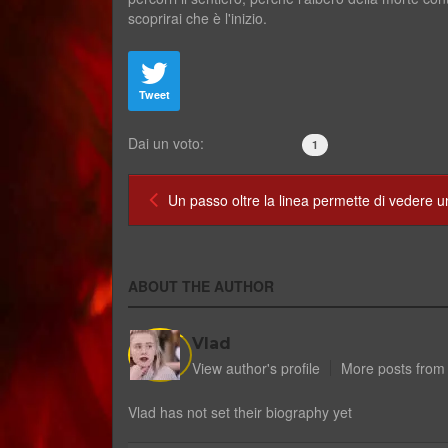
scoprirai che è l'inizio.
Tweet
Dai un voto:
1
Un passo oltre la linea permette di vedere un
ABOUT THE AUTHOR
Vlad
View author's profile
More posts from
Vlad has not set their biography yet