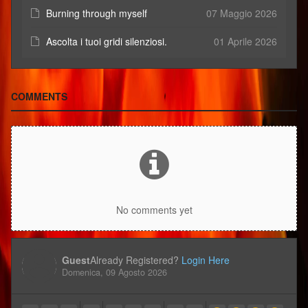
Burning through myself
07 Maggio 2026
Ascolta i tuoi gridi silenziosi.
01 Aprile 2026
COMMENTS
No comments yet
Guest
Already Registered?
Login Here
Domenica, 09 Agosto 2026
-
-
-
-