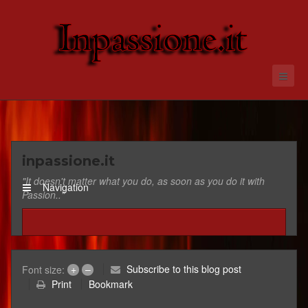
inpassione.it
"It doesn't matter what you do, as soon as you do it with
Navigation
Passion.."
+
–
Subscribe to this blog post
Font size:
Print
Bookmark