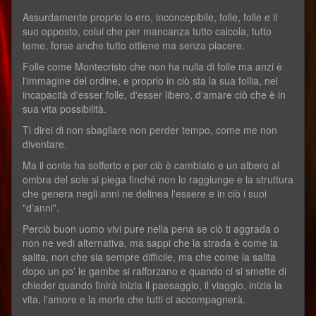
Assurdamente proprio io ero, inconcepibile, folle, folle e il
suo opposto, colui che per mancanza tutto calcola, tutto
teme, forse anche tutto ottiene ma senza piacere.
Folle come Montecristo che non ha nulla di folle ma anzi è
l'immagine del ordine, e proprio in ciò sta la sua follia, nel
incapacità d'esser folle, d'esser libero, d'amare ciò che è in
sua vita possibilità.
Ti direi di non sbagliare non perder tempo, come me non
diventare.
Ma il conte ha sofferto e per ciò è cambiato e un albero al
ombra del sole si piega finché non lo raggiunge e la struttura
che genera negli anni ne delinea l'essere e in ciò i suoi
"d'anni".
Perciò buon uomo vivi pure nella pena se ciò ti aggrada o
non ne vedi alternativa, ma sappi che la strada è come la
salita, non che sia sempre difficile, ma che come la salita
dopo un po' le gambe si rafforzano e quando ci si smette di
chieder quando finirà inizia il paesaggio, il viaggio, inizia la
vita, l'amore e la morte che tutti ci accompagnerà.