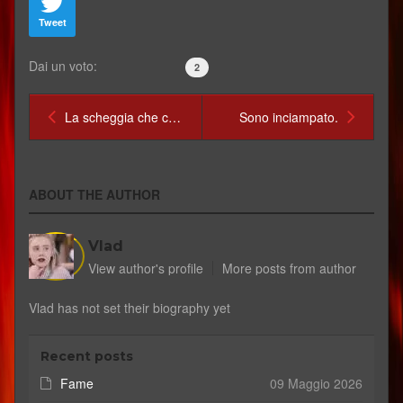
Tweet
Dai un voto:
2
La scheggia che conficcata nel dito infastidisce s...
Sono inciampato.
ABOUT THE AUTHOR
Vlad
View author's profile
More posts from author
Vlad has not set their biography yet
Recent posts
Fame
09 Maggio 2026