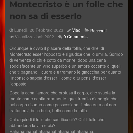
Montecristo è un folle che
non sa di esserlo
Lunedì, 20 Febbraio 2023
Vlad
Racconti
Visualizzazioni: 2002
0 Comments
​Ordunque è ovvio il piacere della follia, che direi di
Montecristo esser l'opposto e il giudice che lo umilia. Sorrido
di vemenza di chi è cotto da morire, dopo una cena
soddisfacente un vino superbo e un amore cocente di quelli
che ti bagnano il cuore e ti tremano le ginocchia per quanto
l'inconscio sappia d'esser il conte e tu pensi d'esser
l'opposto.
Dopo la cena l'amore che profusa il corpo, che svuota la
mente come capita raramente, quel tremito d'energia che
nel corpo risuona come possessione, il piacere a cui non
trattenersi, bello bello, bello come la follia.
Chi è quindi il folle che sacrifica ciò? Chi il folle che
abbandona la vita e ciò?
Hahahahhahahahahahahahahahahahahaha.