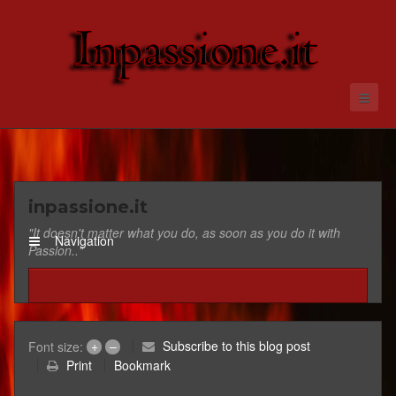
inpassione.it
"It doesn't matter what you do, as soon as you do it with
Navigation
Passion.."
+
–
Subscribe to this blog post
Font size:
Print
Bookmark