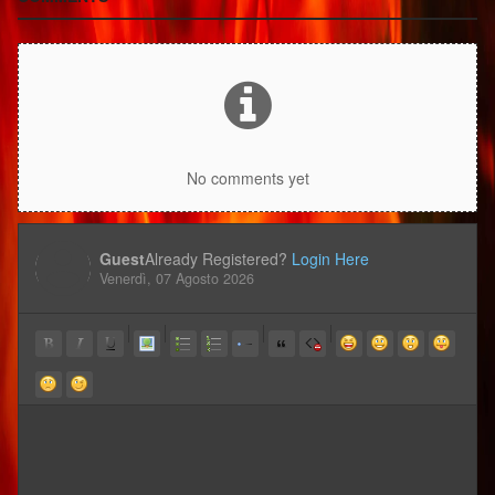
No comments yet
Guest
Already Registered?
Login Here
Venerdì, 07 Agosto 2026
-
-
-
-
-
-
-
-
-
-
-
-
-
-
-
-
-
-
-
-
-
-
-
-
-
-
-
-
-
-
-
-