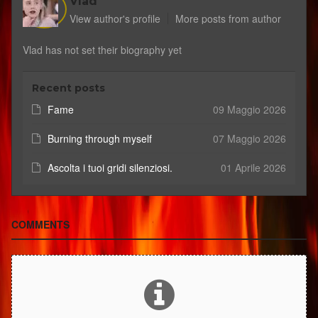
Vlad
View author's profile
More posts from author
Vlad has not set their biography yet
Recent posts
Fame
09 Maggio 2026
Burning through myself
07 Maggio 2026
Ascolta i tuoi gridi silenziosi.
01 Aprile 2026
COMMENTS