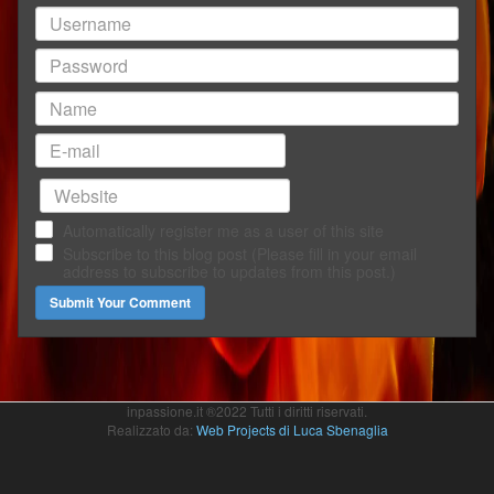
-
-
-
-
Automatically register me as a user of this site
Subscribe to this blog post (Please fill in your email
address to subscribe to updates from this post.)
Submit Your Comment
inpassione.it ®2022 Tutti i diritti riservati.
Realizzato da:
Web Projects di Luca Sbenaglia