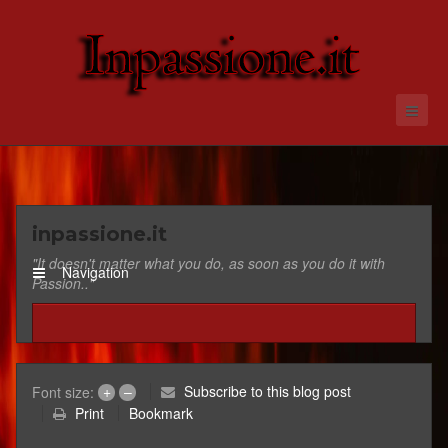
inpassione.it
"It doesn't matter what you do, as soon as you do it with
Navigation
Passion.."
+
–
Subscribe to this blog post
Font size:
Print
Bookmark