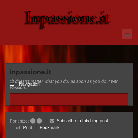
inpassione.it
"It doesn't matter what you do, as soon as you do it with
Navigation
Passion.."
+
–
Subscribe to this blog post
Font size:
Print
Bookmark