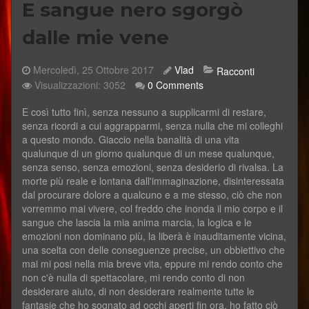
E sangue nero sgorgò
dalle mie vene
Mercoledì, 25 Ottobre 2017
Vlad
Racconti
Visualizzazioni: 3052
0 Comments
​E così tutto finì, senza nessuno a supplicarmi di restare,
senza ricordi a cui aggrapparmi, senza nulla che mi colleghi
a questo mondo. Giaccio nella banalità di una vita
qualunque di un giorno qualunque di un mese qualunque,
senza senso, senza emozioni, senza desiderio di rivalsa. La
morte più reale e lontana dall'immaginazione, disinteressata
dal procurare dolore a qualcuno e a me stesso, ciò che non
vorremmo mai vivere, col freddo che inonda il mio corpo e il
sangue che lascia la mia anima marcia, la logica e le
emozioni non dominano più, la liberà è inauditamente vicina,
una scelta con delle conseguenze precise, un obbiettivo che
mai mi posi nella mia breve vita, eppure mi rendo conto che
non c'è nulla di spettacolare, mi rendo conto di non
desiderare aiuto, di non desiderare realmente tutte le
fantasie che ho sognato ad occhi aperti fin ora, ho fatto ciò